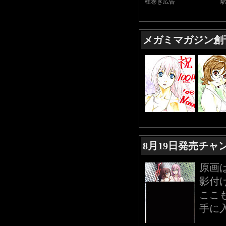
柱巻き広告
メガミマガジン創
8月19日発売チャ
原画は
影付
ここ
手に