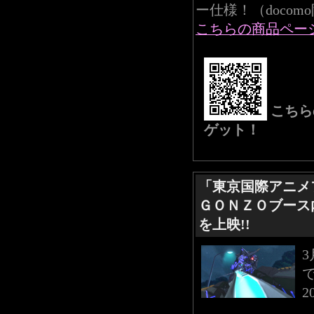
ー仕様！（docom
こちらの商品ペー
こちら
ゲット！
「東京国際アニメフ
ＧＯＮＺＯブース
を上映!!
2