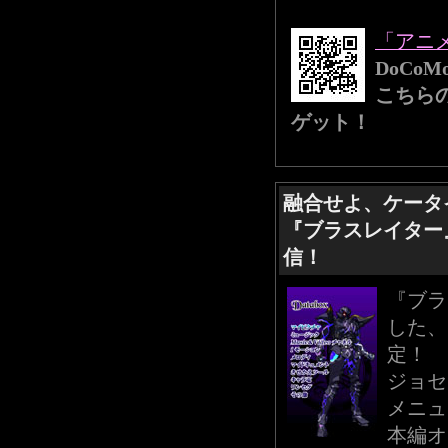
「アニ
DoCo
こちら
ゲット！
融合せよ、ケータ
『ブラスレイター
信！
『ブラ
した、
定！
ジョセ
メニュ
本編オ