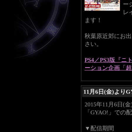
ー
レ
ます！
秋葉原近郊にお出
さい。
PS4／PS3版『
ーション企画「超絶
11月6日(金)より
2015年11月6
「GYAO!」で
▼配信期間