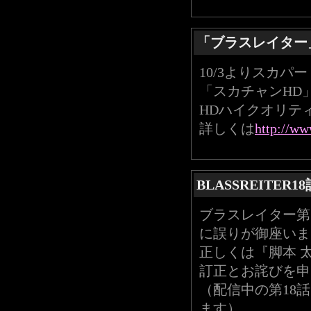
「ブラスレイター
10/3よりスカパ
「スカチャンHD
HDハイクオリテ
詳しくは
http://w
BLASSREITE
ブラスレイター第
に誤りが御座いま
正しくは『脚本 太
訂正とお詫びを申
（配信中の第18
ます）