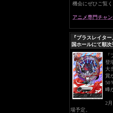
機会にぜひご覧く
アニメ専門チャン
『ブラスレイター』
国ホールにて順次登
『
登
大
賞
5
峰
2
場予定。