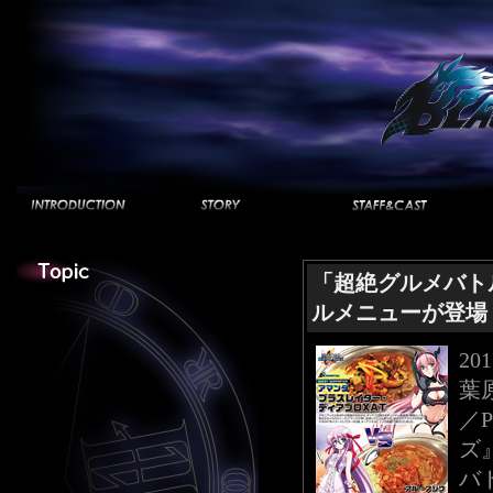
「超絶グルメバトル
ルメニューが登場
20
葉
／
ズ
バ